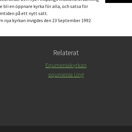
le bli en öppnare kyrka för alla, och satsa för
mtiden på ett nytt sätt.
m nya kyrkan invigdes den 23 September 1992
Relaterat
Equmeniakyrkan
equmenia Ung